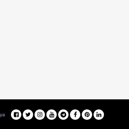
ya
facebook
twitter
instagram
youtube
telegram
facebook
pinterest
linkedin