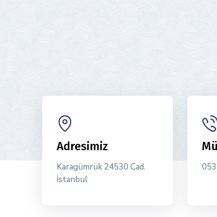
Adresimiz
Mü
Karagümrük 24530 Cad.
053
İstanbul