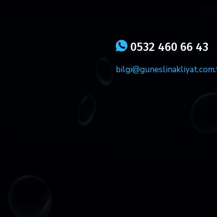
icon
0532 460 66 43
bilgi@guneslinakliyat.com.