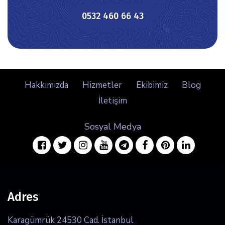
icon
0532 460 66 43
Hakkımızda
Hizmetler
Ekibimiz
Blog
İletişim
Sosyal Medya
facebook
twitter
instagram
youtube
telegram
facebook
pinterest
linkedin
Adres
Karagümrük 24530 Cad. İstanbul